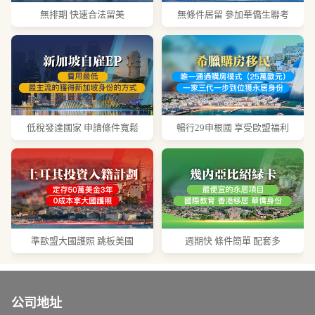
無排期 快速合法留美
無條件居留 參加華僑生聯考
低稅發達國家 申請條件寬鬆
暢行29申根國 享受歐盟福利
準歐盟大國護照 跳板美國
週期快 條件簡單 配套多
公司地址