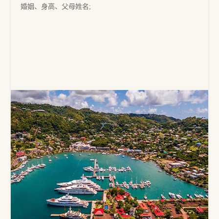
婚姻、身高、父母姓名;