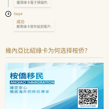
獲得綠卡電子掃描件;
Step4
4
成功
郵寄綠卡原件給到客戶;
幾內亞比紹綠卡为何选择桉侨？