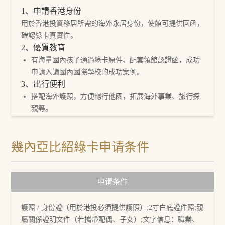
1、申請香港身份
用於香港投資移居所需的海外永居身份，使館可提供回函，
確認綠卡真實性。
2、優質教育
有海量國內孩子通過綠卡原件、配套領館認證函，成功
申請入讀國內國際學校的成功案例。
3、出行便利
搭配海外護照，方便暢行他國，拓展海外事業、旅行探
親等。
4、資產配置
適合以僑民身份進行資產配置。
幾內亞比紹綠卡申请条件
申请条件
護照 / 身份證（用於港投必須提供護照）;2寸白底證件照;親
屬關係證明文件（若攜帶配偶、子女）;文字信息：職業、