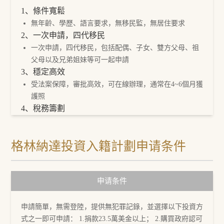
1、條件寬鬆
無年齡、學歷、語言要求，無移民監，無居住要求
2、一次申請，四代移民
一次申請，四代移民，包括配偶、子女、雙方父母、祖
父母以及兄弟姐妹等可一起申請
3、穩定高效
受法案保障，審批高效，可在線辦理，通常在4~6個月獲
護照
4、稅務籌劃
境外開戶/海外上市/稅務規劃/資產隱形等
5、子女教育
格林納達投資入籍計劃申请条件
可讀國際學校接軌歐美高等教育，也有機會憑外籍身份
讀重點大學
6、免籤中國等145個國家和地區
申请条件
免籤145個國家和地區，包括申根國家、中國、英國、新
加坡和中國香港等
申請簡單，無需登陸，提供無犯罪記錄，並選擇以下投資方
式之一即可申請： 1.捐款23.5萬美金以上； 2.購買政府認可