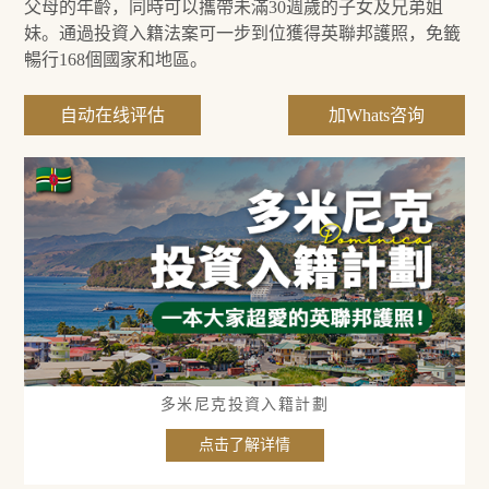
父母的年齡，同時可以攜帶未滿30週歲的子女及兄弟姐
妹。通過投資入籍法案可一步到位獲得英聯邦護照，免籤
暢行168個國家和地區。
自动在线评估
加Whats咨询
米尼克投資入籍計劃
聖基茨投
点击了解详情
点击