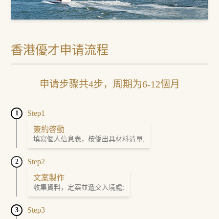
香港優才申请流程
申请步骤共4步，周期为6-12個月
Step1
1
簽約啓動
填寫個人信息表，桉僑出具材料清單;
Step2
2
文案製作
收集資料，定案並遞交入境處;
Step3
3