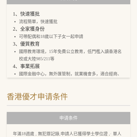
1、快速獲批
流程簡單，快速獲批
2、全家獲身份
可帶配偶和18歲以下子女一起申請
3、優質教育
國際教育環境，15年免費公立教育，低門檻入讀香港名
校或大陸985/211等
4、事業拓展
國際金融中心，無外匯管制，就業機會多，適合經商、
投資和創業
5、醫療保障
香港優才申请条件
醫療體系非常完善，技術先進，低價享受高質量的醫療
服務
6、社會福利
申请条件
享受各種社會福利，包括養老津貼、高齡津貼等
7、稅收優惠
稅制寬鬆，無雙重徵稅
年滿18週歲 , 無犯罪記錄,申請人已獲得學士學位證 ,· 單人