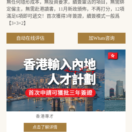
無任何隱形成本，無投資要求，續簽靈活的項目，無需綁
定僱主，無需赴港讀書，11月新政頒佈，不再打分，12項
滿足6項即可遞交！首次獲得3年簽證，續簽模式一般爲
【3+3+2】
自动在线评估
加Whats咨询
香港研究生
点击了解详情