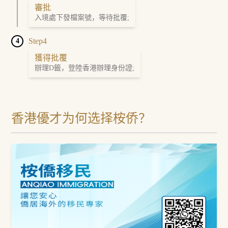
審批
入境處下發檔案號，等待批覆;
Step4
4
獲得批覆
辦理D籤，登陸香港辦理身份證;
香港優才为何选择桉侨？