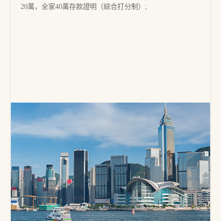
8、身份備用
20萬，全家40萬存款證明（綜合打分制）;
滿足條件可申請永居或入籍，享受更多優惠和福利，免
籤170+國家/地區