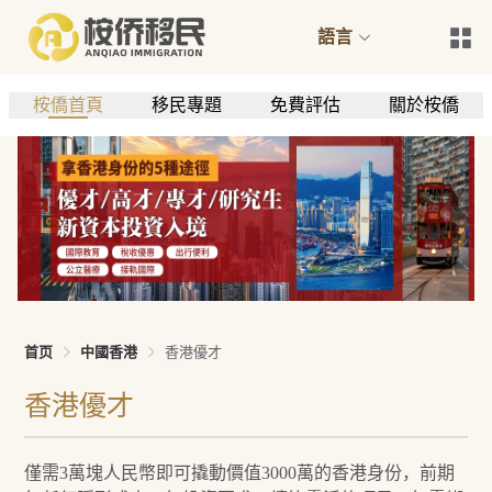
語言
桉僑首頁
移民專題
免費評估
關於桉僑
首页
中國香港
香港優才
香港優才
僅需3萬塊人民幣即可撬動價值3000萬的香港身份，前期