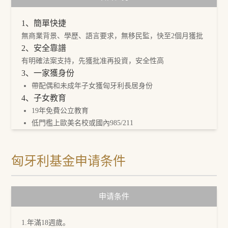
1、簡單快捷
無商業背景、學歷、語言要求，無移民監，快至2個月獲批
2、安全靠譜
有明確法案支持，先獲批准再投資，安全性高
3、一家獲身份
帶配偶和未成年子女獲匈牙利長居身份
4、子女教育
19年免費公立教育
低門檻上歐美名校或國內985/211
5、醫療完善
全民免費醫療制度，處方藥價格低
匈牙利基金申请条件
6、免籤申根
免籤德國、法國、西班牙等申根29個國家
7、良好營商環境
申请条件
開放型經濟、政策鼓勵、人力成本低、稅制優惠
8、宜居國家
1.年滿18週歲。
社會穩定，環境優美，歷史悠久，是歐洲生活成本低的