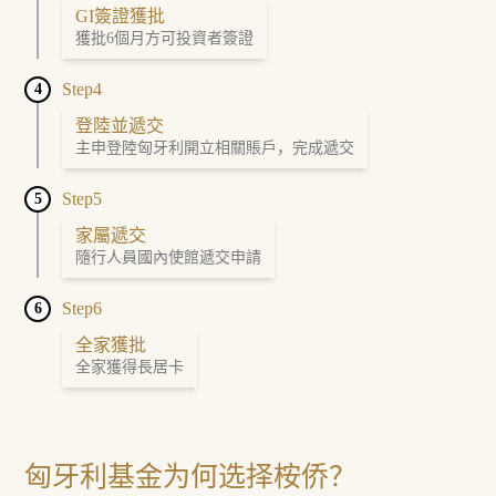
GI簽證獲批
獲批6個月方可投資者簽證
Step4
4
登陸並遞交
主申登陸匈牙利開立相關賬戶，完成遞交
Step5
5
家屬遞交
隨行人員國內使館遞交申請
Step6
6
全家獲批
全家獲得長居卡
匈牙利基金为何选择桉侨？