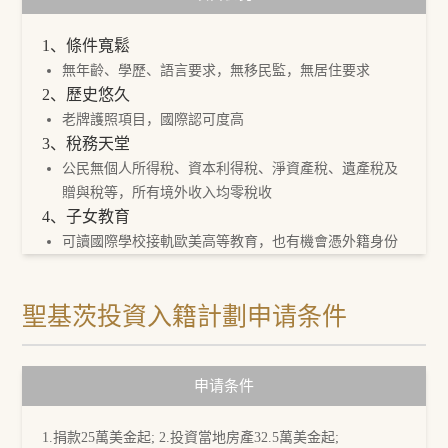
1、條件寬鬆
無年齡、學歷、語言要求，無移民監，無居住要求
2、歷史悠久
老牌護照項目，國際認可度高
3、稅務天堂
公民無個人所得稅、資本利得稅、淨資產稅、遺產稅及
贈與稅等，所有境外收入均零稅收
4、子女教育
可讀國際學校接軌歐美高等教育，也有機會憑外籍身份
讀重點大學
5、離岸金融
聖基茨投資入籍計劃申请条件
以外商身份投資將獲得更多優惠
6、免籤160個國家和地區
護照免籤160個國家和地區
申请条件
1.捐款25萬美金起; 2.投資當地房產32.5萬美金起;