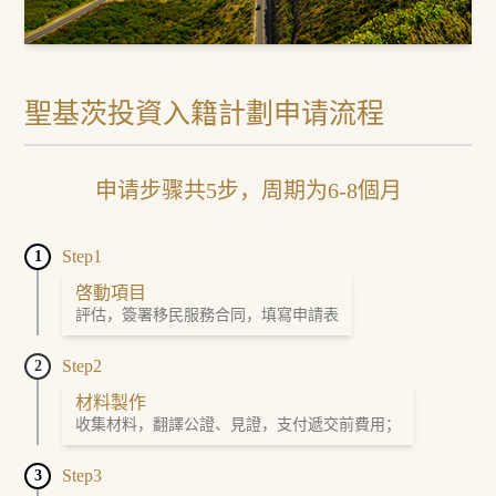
聖基茨投資入籍計劃申请流程
申请步骤共5步，周期为6-8個月
Step1
1
啓動項目
評估，簽署移民服務合同，填寫申請表
Step2
2
材料製作
收集材料，翻譯公證、見證，支付遞交前費用；
Step3
3