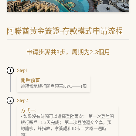
阿聯酋黃金簽證-存款模式申请流程
申请步骤共3步，周期为2-3個月
Step1
1
開戶預審
迪拜當地銀行開戶預審KYC——1周
Step2
2
方式一:
• 如果沒有時間可以選擇登陸兩次： 第一次登陸開
銀行賬戶--1-2天完成； 第二次登陸遞交全套，預
約體檢，錄指紋，拿簽證和ID卡---大概一週時
間；