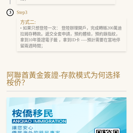
Step3
3
方式二:
• 如果只想登陸一次： 登陸辦理開戶，完成轉賬200萬迪
拉姆存轉款。遞交全套申請，預約體檢，預約錄指紋，
拿到10年簽證電子籤 ，拿到ID卡 ----預計需要在當地停
留兩週時間；
阿聯酋黃金簽證-存款模式为何选择
桉侨？