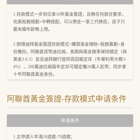
1.存款模式一步到位拿10年黃金簽證，且無任何居住要求，
完美稅務規劃+中轉搭配，可以帶走一家三代移民，孩子只
要未婚年齡無上限。
2.辦理迪拜黃金簽證存款模式=購買美金理財+稅務籌劃+身
份備份。阿聯酋貨幣迪拉姆，長期與美金匯率保持穩定（與
美金3.6:1）並且迪拜銀行提供高回報定存（年華利率大概3-
4%），200萬迪拉姆兩年定存可穩定賺20萬人民幣，同步拿
十年阿聯酋黃金身份。
3.低稅制優勢顯著：無個人所得稅、增值稅、印花稅、股東
分紅稅，資本利得稅等，公司年利潤在37.5萬迪拉姆（約75
阿聯酋黃金簽證-存款模式申请条件
萬人民幣）以下則企業所得稅爲0，超過部分企業所得稅
9%，也是全球最低的稅率之一。
申请条件
1.主申請人年滿18週歲-70週歲；