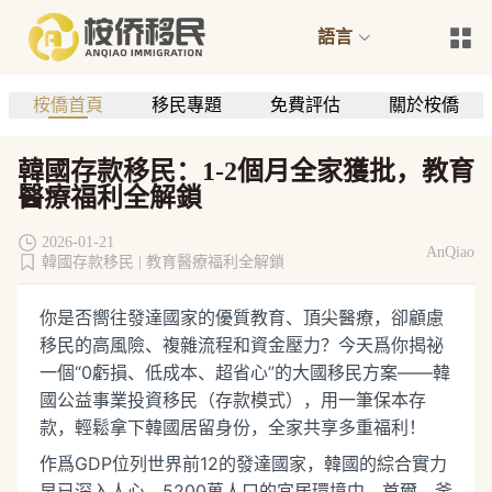
語言
桉僑首頁
移民專題
免費評估
關於桉僑
韓國存款移民：1-2個月全家獲批，教育
醫療福利全解鎖
2026-01-21
AnQiao
韓國存款移民 |
教育醫療福利全解鎖
你是否嚮往發達國家的優質教育、頂尖醫療，卻顧慮
移民的高風險、複雜流程和資金壓力？今天爲你揭祕
一個“0虧損、低成本、超省心”的大國移民方案——韓
國公益事業投資移民（存款模式），用一筆保本存
款，輕鬆拿下韓國居留身份，全家共享多重福利！
作爲GDP位列世界前12的發達國家，韓國的綜合實力
早已深入人心。5200萬人口的宜居環境中，首爾、釜