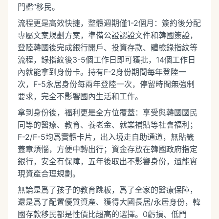
門檻”移民。
流程更是高效快捷，整體週期僅1-2個月：簽約後分配
專屬文案規劃方案，準備公證認證文件和韓國簽證，
登陸韓國後完成銀行開戶、投資存款、體檢錄指紋等
流程，錄指紋後3-5個工作日即可獲批，14個工作日
內就能拿到身份卡。持有F-2身份期間每年登陸一
次，F-5永居身份每兩年登陸一次，停留時間無強制
要求，完全不影響國內生活和工作。
拿到身份後，福利更是全方位覆蓋：享受與韓國國民
同等的醫療、教育、養老金、就業補貼等社會福利；
F-2/F-5均爲實體卡片，出入境走自助通道，無貼籤
蓋章煩惱，方便中轉出行；資金存放在韓國政府指定
銀行，安全有保障，五年後取出不影響身份，還能實
現資產合理規劃。
無論是爲了孩子的教育跳板，爲了全家的醫療保障，
還是爲了配置優質資產、獲得大國長居/永居身份，韓
國存款移民都是性價比超高的選擇。0虧損、低門