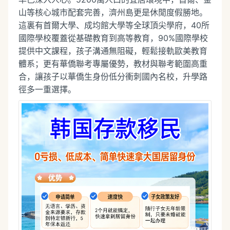
山等核心城市配套完善，濟州島更是休閒度假勝地。
這裏有首爾大學、成均館大學等全球頂尖學府，40所
國際學校覆蓋從基礎教育到高等教育，90%國際學校
提供中文課程，孩子溝通無阻礙，輕鬆接軌歐美教育
體系；更有華僑聯考專屬優勢，教材與聯考範圍高重
合，讓孩子以華僑生身份低分衝刺國內名校，升學路
徑多一重選擇。