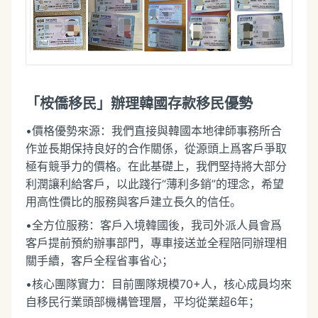
「桉僑移民」辦理韓國存款移民優勢
•價格優勢來源：我們直接與韓國本地律師事務所合
作並長期保持良好的合作關係，從源頭上爲客戶爭取
極有競爭力的價格。在此基礎上，我們堅持將大部分
利潤讓利給客戶，以此踐行“薄利多銷”的理念，希望
用高性價比的服務與客戶建立長久的信任。
•全方位服務：客戶入境韓國後，我司外派人員會爲
客戶提前預約辦事部門，專車接送並全程陪同辦理相
關手續，客戶全程省事省心；
•核心團隊實力：目前團隊規模70+人，核心成員均來
自移民行業頭部機構管理層，平均從業超6年；