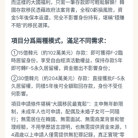
而這樣的大國福利，只需一筆存款即可輕鬆解鎖！韓
國存款移民憑藉政府法案背書，全程0虧損風險，資
金5年後保本返還，完全不影響身份持有，堪稱“穩賺
不賠”的移民選擇。
項目分爲兩種模式，滿足不同需求：
①15億韓元（約102萬美元）存款：即可獲得F-2臨
時居留身份，享受自由經濟活動權益，保持存款5年
即可轉F-5永久居留權，資金撤出不影響身份；
②30億韓元（約204萬美元）存款：直接獲批F-5永
久居留權，同樣5年後可全額取回存款，身份不受任
何影響。
項目申請條件堪稱“大國移民最寬鬆”：主申無年齡限
制，未成年人也可申請，配偶及未婚子女可一同隨
行；無需居住在韓國、無需面試、無需商業背景和管
理經驗，不用學歷語言證明，也無需提供資金來源，1
4週歲以上申請人僅需提供無犯罪記錄，真正實現“零