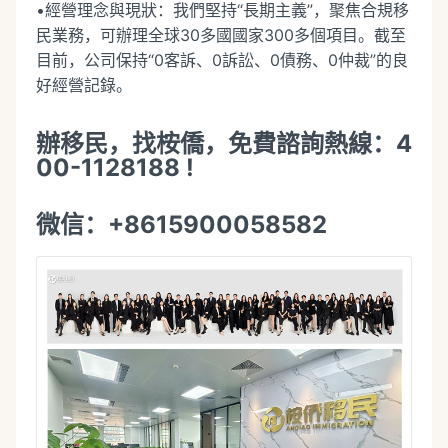
•經營理念與現狀：我們堅持“長期主義”，聚焦合規移
民業務，可辦理全球30多國國家300多個項目。截至
目前，公司保持“0客訴、0訴訟、0債務、0仲裁”的良
好經營記錄。
辦移民，找桉僑，免費諮詢熱線：4
00-1128188 !
微信：+8615900058582