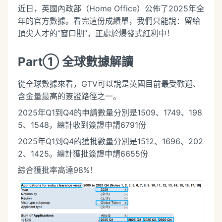
近日，英國內政部（Home Office）公佈了2025年全
年的官方數據。看完這份成績單，我們只能說：留給
頂尖人才的“窗口期”，正處於爆發式紅利中！
Part① 全球數據解讀
從全球數據來看，GTV可以說是英國目前最受歡迎、
含金量最高的簽證路徑之一。
2025年Q1到Q4的申請數量分別是1509、1749、198
5、1548，總計收到簽證申請6791份
2025年Q1到Q4的獲批數量分別是1512、1696、202
2、1425。總計獲批簽證申請6655份
綜合獲批率高達98%！