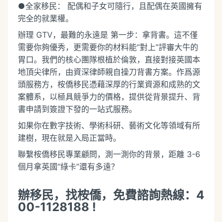
●全家移民： 配偶和子女可隨行，且配偶在英國擁有
完全的就業權。
辦理 GTV，最難的永遠是 第一步：拿背書。這不僅
需要你夠優秀，更需要你的材料能“對上”評審大牛的
胃口。我們的核心團隊根植於倫敦，直接對接英國本
地頂尖律所，由資深律師親自操刀背書方案。作爲源
頭服務方，桉僑移民憑藉深厚的行業資源和成熟的文
案體系，以極具競爭力的價格，提供從背景提升、背
書申請到簽證下發的一站式服務。
如果你在數字技術、學術科研、藝術文化等領域有所
建樹，現在就是入局正當時。
聯繫桉僑移民專業顧問，測一測你的背景，距離 3-6
個月拿英國“綠卡”還有多遠？
辦移民，找桉僑，免費諮詢熱線：4
00-1128188 !