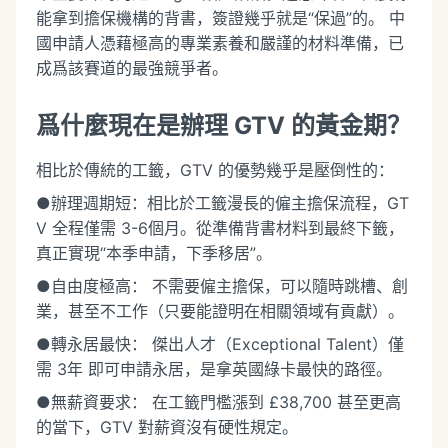
能拿到擔保機構的背書，簽證幾乎就是“保過”的。 中
國申請人憑藉極高的專業素養和嚴謹的材料準備，已
成爲該賽道的最強競爭者。
爲什麼現在是辦理 GTV 的黃金期？
相比於傳統的工籤，GTV 的優勢幾乎是壓倒性的：
●辦理週期短：相比於工籤漫長的僱主擔保流程，GT
V 全程僅需 3-6個月。從準備背書材料到最終下籤，
真正實現“本季申請，下季移居”。
●自由度極高： 不需要僱主擔保，可以隨時跳槽、創
業，甚至不工作（只要能證明在相關領域有貢獻）。
●轉永居最快： 傑出人才（Exceptional Talent）僅
需 3年 即可申請永居，是拿英國綠卡最快的路徑。
●無薪資要求： 在工籤門檻漲到 £38,700 甚至更高
的當下，GTV 對薪資沒有硬性規定。