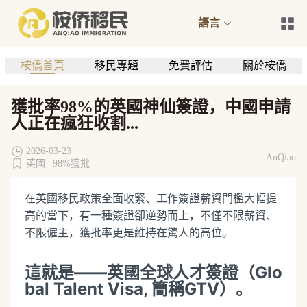
語言
桉僑首頁
移民專題
免費評估
關於桉僑
獲批率98%的英國神仙簽證，中國申請
人正在瘋狂收割...
2026-03-23
AnQiao
英國 |
98%獲批
在英國移民政策全面收緊、工作簽證薪資門檻大幅提
高的當下，有一種簽證卻逆勢而上，不僅不限薪資、
不限僱主，獲批率更是維持在驚人的高位。
這就是——英國全球人才簽證（Glo
bal Talent Visa, 簡稱GTV）。