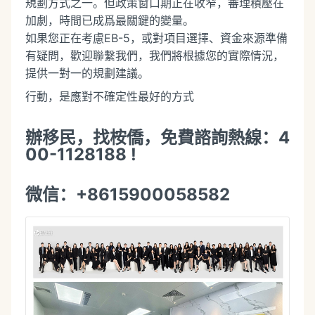
規劃方式之一。但政策窗口期正在收窄，審理積壓在
加劇，時間已成爲最關鍵的變量。
如果您正在考慮EB-5，或對項目選擇、資金來源準備
有疑問，歡迎聯繫我們，我們將根據您的實際情況，
提供一對一的規劃建議。
行動，是應對不確定性最好的方式
辦移民，找桉僑，免費諮詢熱線：4
00-1128188 !
微信：+8615900058582