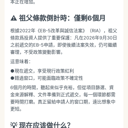
本正在增加。
⚠️ 祖父條款倒計時：僅剩6個月
根據2022年《EB-5改革與誠信法案》（RIA），祖父
條款爲投資人提供了重要保護：凡在2026年9月30日
之前遞交的EB-5申請，即使後續法案失效，仍可繼續
審理，不受政策變動影響。
這意味着：
●現在遞交，享受現行政策紅利
●錯過窗口，可能面臨政策不確定性
6個月的時間，聽起來似乎充裕，但從項目篩選、資
金來源解釋、文件準備到正式遞交，每一個環節都需
要時間打磨。真正留給申請人的窗口期，遠比想象中
更短。
💡 现在应该做什么？