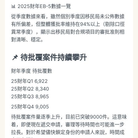
📊 2025財年EB-5數據一覽
從季度數據來看，雖然個別季度因移民局未公佈數據
有所偏差，但整體獲批率維持在94%以上（剔除口徑
異常季度），顯示出移民局對合規項目的審批准則相
對清晰、穩定。
📌 待批覆案件持續攀升
財年季度 待批覆數
25財年Q1 6,922
25財年Q2 8,340
25財年Q3 8,965
25財年Q4 9,005
待批覆案件量逐季上升，目前已突破9000件。這意味
着，即便現在遞交申請，審理等待時間也可能進一步
拉長。對於希望儘快鎖定身份的申請人來說，時間成