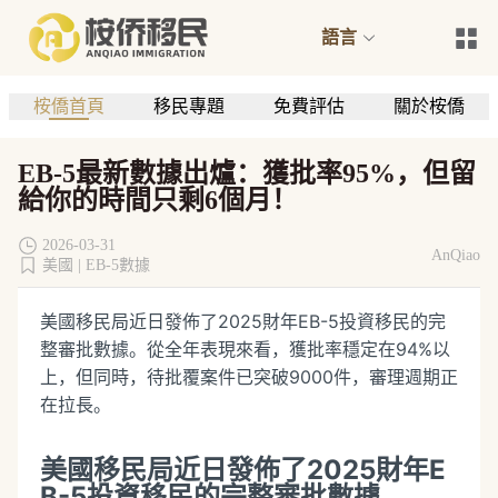
語言
桉僑首頁
移民專題
免費評估
關於桉僑
EB-5最新數據出爐：獲批率95%，但留
給你的時間只剩6個月！
2026-03-31
AnQiao
美國 |
EB-5數據
美國移民局近日發佈了2025財年EB-5投資移民的完
整審批數據。從全年表現來看，獲批率穩定在94%以
上，但同時，待批覆案件已突破9000件，審理週期正
在拉長。
美國移民局近日發佈了2025財年E
B-5投資移民的完整審批數據。